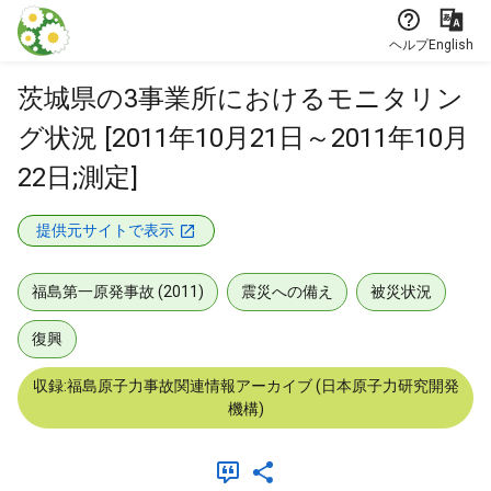
本文に飛ぶ
ヘルプ
English
茨城県の3事業所におけるモニタリン
グ状況 [2011年10月21日～2011年10月
22日;測定]
提供元サイトで表示
福島第一原発事故 (2011)
震災への備え
被災状況
復興
収録:福島原子力事故関連情報アーカイブ (日本原子力研究開発
機構)