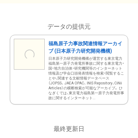
データの提供元
福島原子力事故関連情報アーカイ
ブ (日本原子力研究開発機構)
日本原子力研究開発機構が運営する東京電力
福島第一原子力発電所事故に関する東京電力・
国・地方自治体・研究機関等のインターネット
情報及び学会口頭発表情報を検索・閲覧するこ
とや、関連する文献情報データベース
（JOPSS、 JAEA OPAC、 INIS Repository、CiNii
Articles）の横断検索が可能なアーカイブ。 ひ
なぎくでは、東京電力福島第一原子力発電所事
故に関するインターネット...
最終更新日