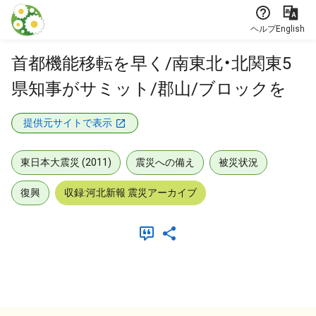
本文に飛ぶ
ヘルプ
English
首都機能移転を早く/南東北・北関東5
県知事がサミット/郡山/ブロックを
提供元サイトで表示
東日本大震災 (2011)
震災への備え
被災状況
復興
収録:河北新報 震災アーカイブ
メタデータ