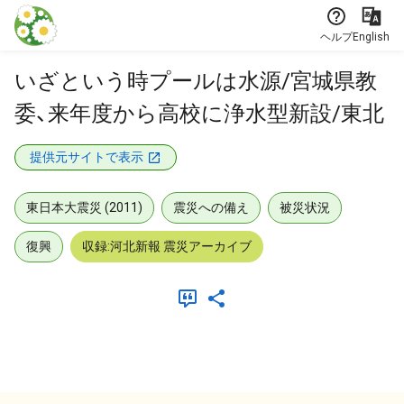
本文に飛ぶ
ヘルプ
English
いざという時プールは水源/宮城県教
委、来年度から高校に浄水型新設/東北
提供元サイトで表示
東日本大震災 (2011)
震災への備え
被災状況
復興
収録:河北新報 震災アーカイブ
メタデータ