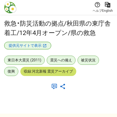
本文に飛ぶ
ヘルプ
English
救急・防災活動の拠点/秋田県の東庁舎
着工/12年4月オープン/県の救急
提供元サイトで表示
東日本大震災 (2011)
震災への備え
被災状況
復興
収録:河北新報 震災アーカイブ
メタデータ