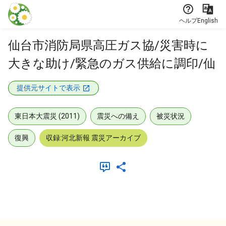
本文に飛ぶ
ヘルプ
English
仙台市消防局県高圧ガス協/災害時に
大きな助け/緊急のガス供給に調印/仙
提供元サイトで表示
東日本大震災 (2011)
震災への備え
被災状況
復興
収録:河北新報 震災アーカイブ
メタデータ