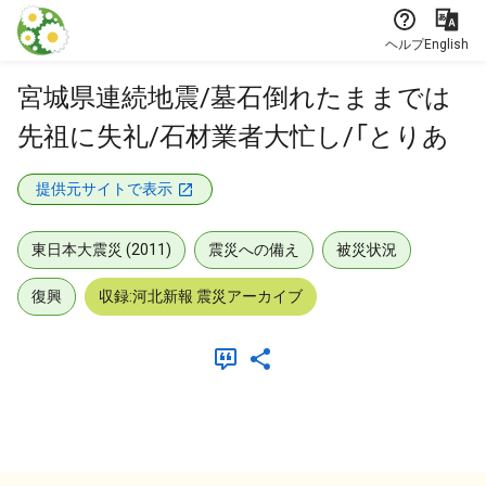
本文に飛ぶ
ヘルプ
English
宮城県連続地震/墓石倒れたままでは
先祖に失礼/石材業者大忙し/「とりあ
提供元サイトで表示
東日本大震災 (2011)
震災への備え
被災状況
復興
収録:河北新報 震災アーカイブ
メタデータ