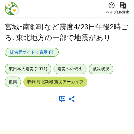
本文に飛ぶ
ヘルプ
English
宮城・南郷町など震度4/23日午後2時ご
ろ、東北地方の一部で地震があり
提供元サイトで表示
東日本大震災 (2011)
震災への備え
被災状況
復興
収録:河北新報 震災アーカイブ
メタデータ