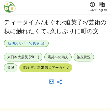
本文に飛ぶ
ヘルプ
English
ティータイム/まぐれ<迫英子>/芸術の
秋に触れたくて、久しぶりに町の文
提供元サイトで表示
東日本大震災 (2011)
震災への備え
被災状況
復興
収録:河北新報 震災アーカイブ
メタデータ