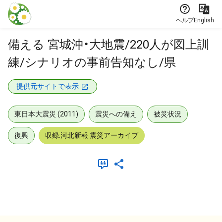
本文に飛ぶ
ヘルプ
English
備える 宮城沖・大地震/220人が図上訓
練/シナリオの事前告知なし/県
提供元サイトで表示
東日本大震災 (2011)
震災への備え
被災状況
復興
収録:河北新報 震災アーカイブ
メタデータ