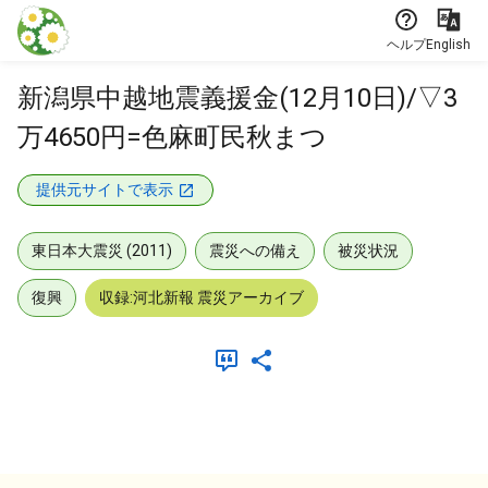
本文に飛ぶ
ヘルプ
English
新潟県中越地震義援金(12月10日)/▽3
万4650円=色麻町民秋まつ
提供元サイトで表示
東日本大震災 (2011)
震災への備え
被災状況
復興
収録:河北新報 震災アーカイブ
メタデータ