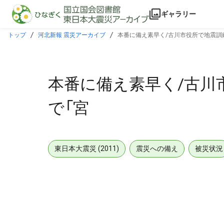
本文に飛ぶ
ギャラリー
トップ
河北新報 震災アーカイブ
本番に備え素早く/古川市役所で地震訓練
本番に備え素早く/古川
で「宮
東日本大震災 (2011)
震災への備え
被災状況