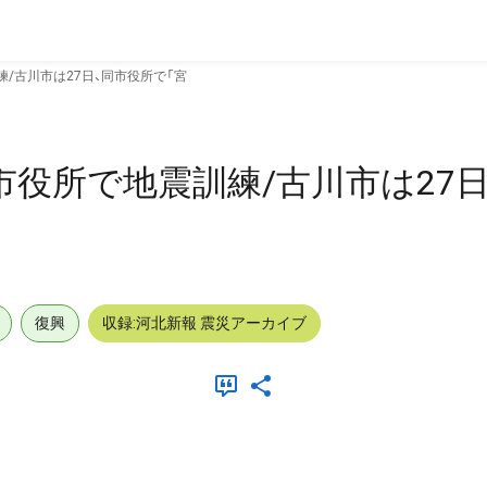
/古川市は27日、同市役所で「宮
市役所で地震訓練/古川市は27日
復興
収録:河北新報 震災アーカイブ