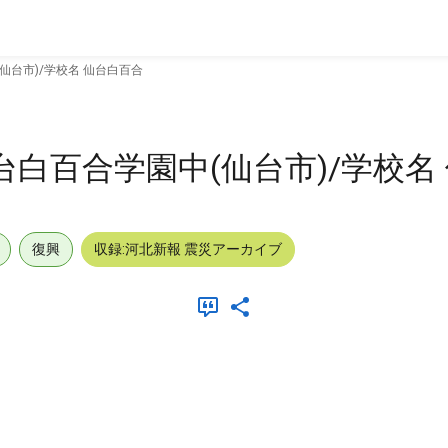
(仙台市)/学校名 仙台白百合
仙台白百合学園中(仙台市)/学校名
復興
収録:河北新報 震災アーカイブ