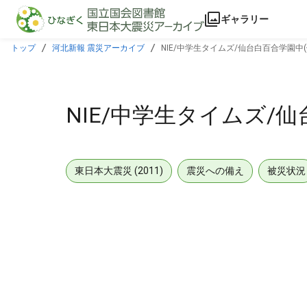
本文に飛ぶ
ギャラリー
トップ
河北新報 震災アーカイブ
NIE/中学生タイムズ/仙台白百合学園中
NIE/中学生タイムズ/
東日本大震災 (2011)
震災への備え
被災状況
メタデータ