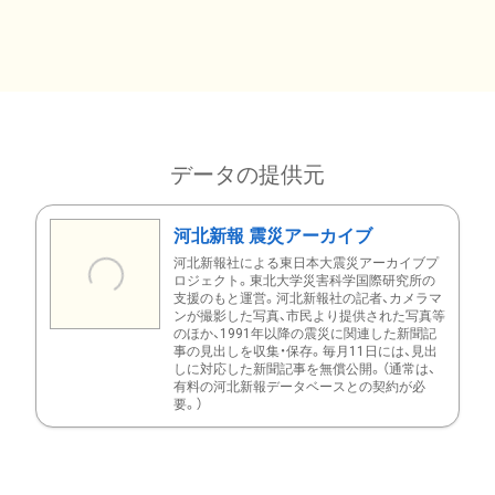
データの提供元
河北新報 震災アーカイブ
河北新報社による東日本大震災アーカイブプ
ロジェクト。東北大学災害科学国際研究所の
支援のもと運営。河北新報社の記者、カメラマ
ンが撮影した写真、市民より提供された写真等
のほか、1991年以降の震災に関連した新聞記
事の見出しを収集・保存。毎月11日には、見出
しに対応した新聞記事を無償公開。（通常は、
有料の河北新報データベースとの契約が必
要。）