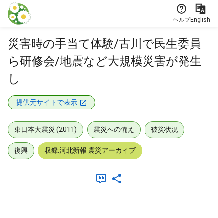
本文に飛ぶ
ヘルプ
English
災害時の手当て体験/古川で民生委員
ら研修会/地震など大規模災害が発生
し
提供元サイトで表示
東日本大震災 (2011)
震災への備え
被災状況
復興
収録:河北新報 震災アーカイブ