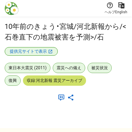
本文に飛ぶ
ヘルプ
English
10年前のきょう・宮城/河北新報から/<
石巻直下の地震被害を予測>/石
提供元サイトで表示
東日本大震災 (2011)
震災への備え
被災状況
復興
収録:河北新報 震災アーカイブ
メタデータ