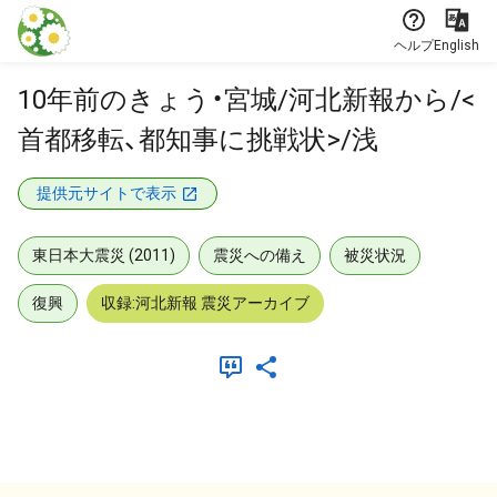
本文に飛ぶ
ヘルプ
English
10年前のきょう・宮城/河北新報から/<
首都移転、都知事に挑戦状>/浅
提供元サイトで表示
東日本大震災 (2011)
震災への備え
被災状況
復興
収録:河北新報 震災アーカイブ
メタデータ