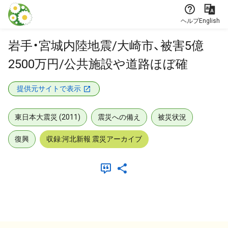
本文に飛ぶ
ヘルプ
English
岩手・宮城内陸地震/大崎市、被害5億
2500万円/公共施設や道路ほぼ確
提供元サイトで表示
東日本大震災 (2011)
震災への備え
被災状況
復興
収録:河北新報 震災アーカイブ
メタデータ