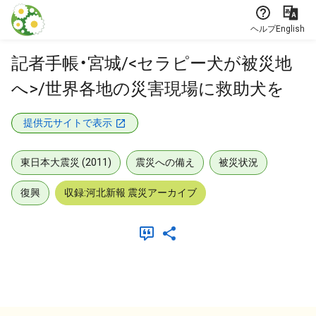
本文に飛ぶ
ヘルプ
English
記者手帳・宮城/<セラピー犬が被災地
へ>/世界各地の災害現場に救助犬を
提供元サイトで表示
東日本大震災 (2011)
震災への備え
被災状況
復興
収録:河北新報 震災アーカイブ
メタデータ