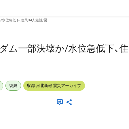
/水位急低下、住民34人避難/栗
ダム一部決壊か/水位急低下、住
復興
収録:河北新報 震災アーカイブ