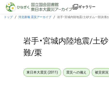
本文に飛ぶ
ギャラリー
トップ
河北新報 震災アーカイブ
岩手・宮城内陸地震/土砂ダム一部決壊か
岩手・宮城内陸地震/土砂
難/栗
東日本大震災 (2011)
震災への備え
被災状況