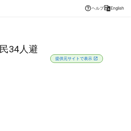
ヘルプ
English
民34人避
提供元サイトで表示