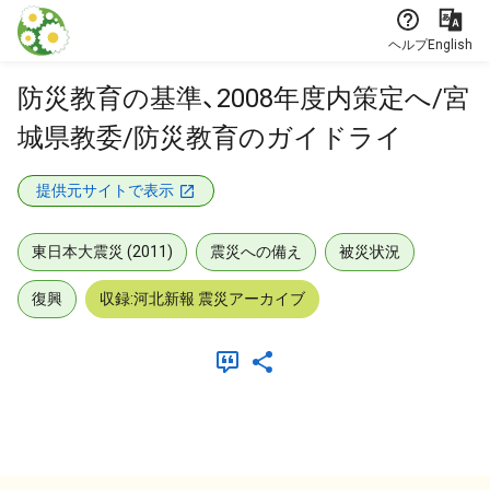
本文に飛ぶ
ヘルプ
English
防災教育の基準、2008年度内策定へ/宮
城県教委/防災教育のガイドライ
提供元サイトで表示
東日本大震災 (2011)
震災への備え
被災状況
復興
収録:河北新報 震災アーカイブ
メタデータ