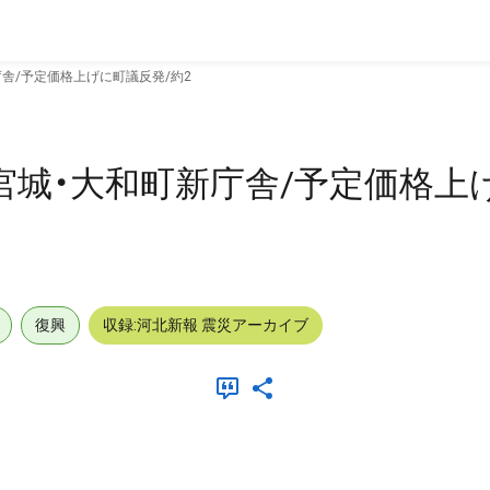
舎/予定価格上げに町議反発/約2
宮城・大和町新庁舎/予定価格上
復興
収録:河北新報 震災アーカイブ