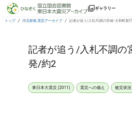
本文に飛ぶ
ギャラリー
トップ
河北新報 震災アーカイブ
記者が追う/入札不調の宮城・大和町新庁
記者が追う/入札不調の
発/約2
東日本大震災 (2011)
震災への備え
被災状況