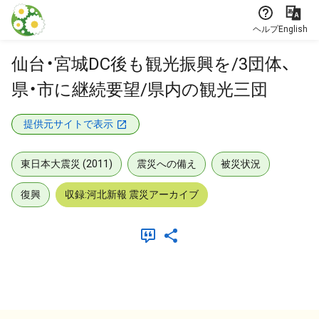
本文に飛ぶ
ヘルプ
English
仙台・宮城DC後も観光振興を/3団体、
県・市に継続要望/県内の観光三団
提供元サイトで表示
東日本大震災 (2011)
震災への備え
被災状況
復興
収録:河北新報 震災アーカイブ
メタデータ