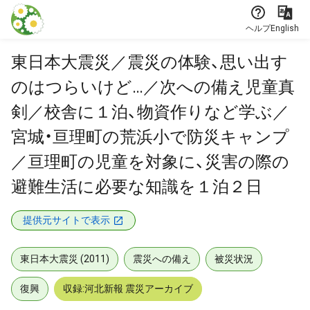
本文に飛ぶ
ヘルプ
English
東日本大震災／震災の体験、思い出す
のはつらいけど…／次への備え児童真
剣／校舎に１泊、物資作りなど学ぶ／
宮城・亘理町の荒浜小で防災キャンプ
／亘理町の児童を対象に、災害の際の
避難生活に必要な知識を１泊２日
提供元サイトで表示
東日本大震災 (2011)
震災への備え
被災状況
復興
収録:河北新報 震災アーカイブ