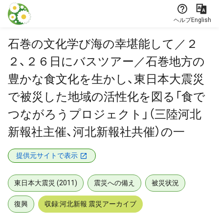
本文に飛ぶ
ヘルプ
English
石巻の文化学び海の幸堪能して／２
２、２６日にバスツアー／石巻地方の
豊かな食文化を生かし、東日本大震災
で被災した地域の活性化を図る「食で
つながろうプロジェクト」（三陸河北
新報社主催、河北新報社共催）の一
提供元サイトで表示
東日本大震災 (2011)
震災への備え
被災状況
復興
収録:河北新報 震災アーカイブ