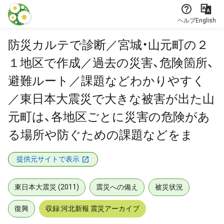
本文に飛ぶ
ヘルプ
English
防災カルテで診断／宮城・山元町の２
１地区で作成／過去の災害、危険箇所、
避難ルート／課題などわかりやすく
／東日本大震災で大きな被害が出た山
元町は、各地区ごとに災害の危険があ
る場所や防ぐための課題などをま
提供元サイトで表示
東日本大震災 (2011)
震災への備え
被災状況
復興
収録:河北新報 震災アーカイブ