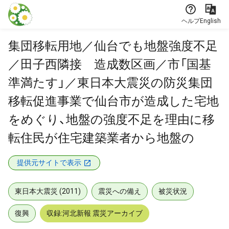
本文に飛ぶ
ヘルプ
English
集団移転用地／仙台でも地盤強度不足
／田子西隣接 造成数区画／市「国基
準満たす」／東日本大震災の防災集団
移転促進事業で仙台市が造成した宅地
をめぐり、地盤の強度不足を理由に移
転住民が住宅建築業者から地盤の
提供元サイトで表示
東日本大震災 (2011)
震災への備え
被災状況
復興
収録:河北新報 震災アーカイブ