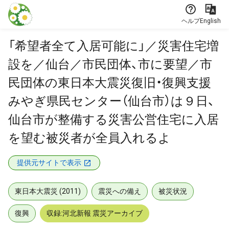
本文に飛ぶ
ヘルプ
English
「希望者全て入居可能に」／災害住宅増
設を／仙台／市民団体、市に要望／市
民団体の東日本大震災復旧・復興支援
みやぎ県民センター（仙台市）は９日、
仙台市が整備する災害公営住宅に入居
を望む被災者が全員入れるよ
提供元サイトで表示
東日本大震災 (2011)
震災への備え
被災状況
復興
収録:河北新報 震災アーカイブ