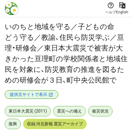
本文に飛ぶ
ヘルプ
English
いのちと地域を守る／子どもの命
どう守る／教諭、住民ら防災学ぶ／亘
理・研修会／東日本大震災で被害が大
きかった亘理町の学校関係者と地域住
民を対象に、防災教育の推進を図るた
めの研修会が３日、町中央公民館で
提供元サイトで表示
東日本大震災 (2011)
震災への備え
被災状況
復興
収録:河北新報 震災アーカイブ