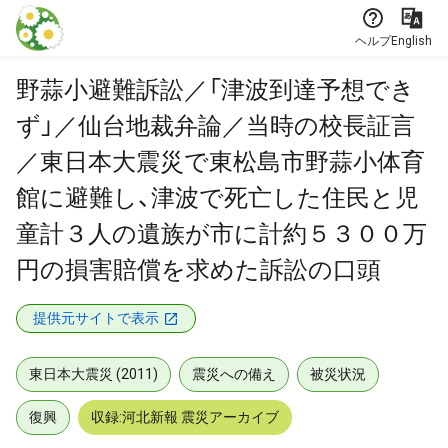
本文に飛ぶ
ヘルプ
English
野蒜小避難訴訟／「津波到達予想でき
ず」／仙台地裁弁論／当時の校長証言
／東日本大震災で東松島市野蒜小体育
館に避難し、津波で死亡した住民と児
童計３人の遺族が市に計約５３００万
円の損害賠償を求めた訴訟の口頭
提供元サイトで表示
東日本大震災 (2011)
震災への備え
被災状況
復興
収録:河北新報 震災アーカイブ