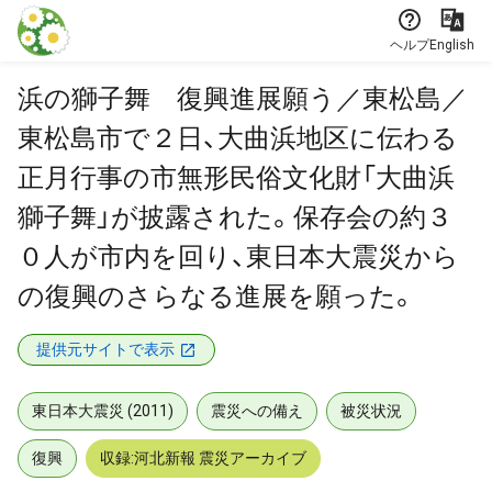
本文に飛ぶ
ヘルプ
English
浜の獅子舞 復興進展願う／東松島／
東松島市で２日、大曲浜地区に伝わる
正月行事の市無形民俗文化財「大曲浜
獅子舞」が披露された。保存会の約３
０人が市内を回り、東日本大震災から
の復興のさらなる進展を願った。
提供元サイトで表示
東日本大震災 (2011)
震災への備え
被災状況
復興
収録:河北新報 震災アーカイブ