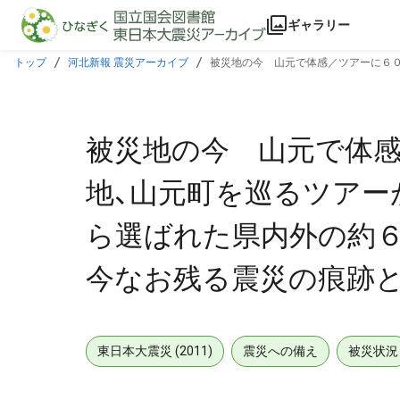
本文に飛ぶ
ギャラリー
トップ
河北新報 震災アーカイブ
被災地の今 山元で体感／ツアーに６０
る震災の痕跡と
被災地の今 山元で体
地、山元町を巡るツアー
ら選ばれた県内外の約６
今なお残る震災の痕跡
東日本大震災 (2011)
震災への備え
被災状況