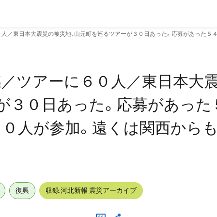
人／東日本大震災の被災地、山元町を巡るツアーが３０日あった。応募があった５
感／ツアーに６０人／東日本大
が３０日あった。応募があった
０人が参加。遠くは関西からも
と
復興
収録:河北新報 震災アーカイブ