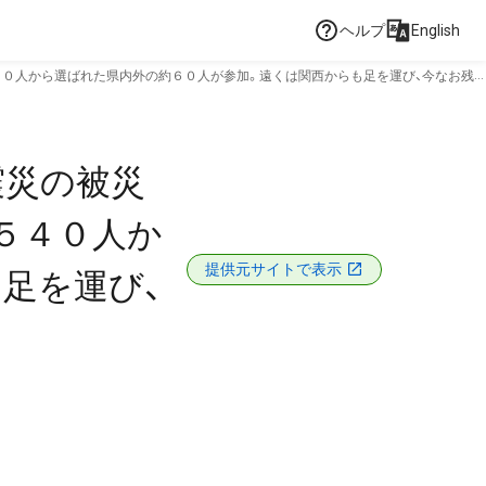
ヘルプ
English
４０人から選ばれた県内外の約６０人が参加。遠くは関西からも足を運び、今なお残
震災の被災
５４０人か
提供元サイトで表示
足を運び、