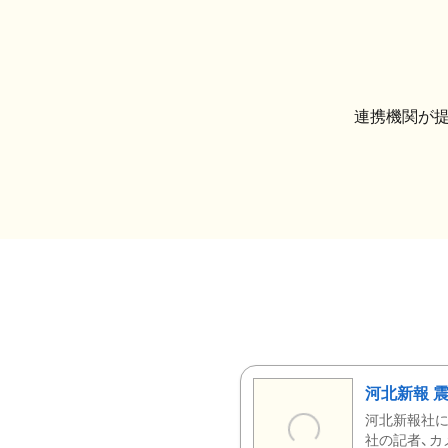
連携機関が
河北新報 
河北新報社
社の記者、カ