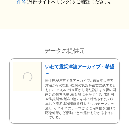
件等
（外部サイトへリンク）をご確認ください。
データの提供元
いわて震災津波アーカイブ～希望
～
岩手県が運営するアーカイブ。東日本大震災
津波からの復旧・復興の状況を後世に残すとと
もに、これらの出来事から得た教訓を今後の国
内外の防災活動、教育等に生かすため、市町村
や防災関係機関の協力を得て構築された。収
集した震災津波関連資料を６つのテーマに分
類し、それぞれのテーマごとに時間軸を設けて
応急対策など活動ごとの流れも分かるように
している。