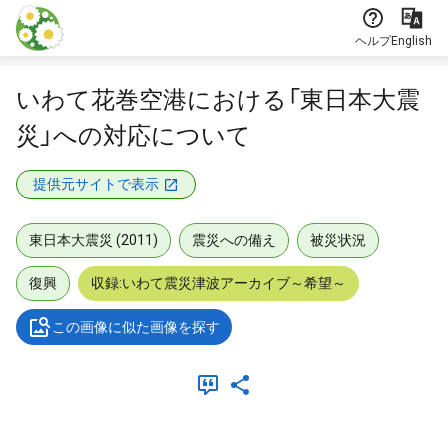
本文に飛ぶ
ヘルプ
English
いわて花巻空港における「東日本大震
災」への対応について
提供元サイトで表示
東日本大震災 (2011)
震災への備え
被災状況
復興
収録:いわて震災津波アーカイブ～希望～
この画像に似た画像を探す