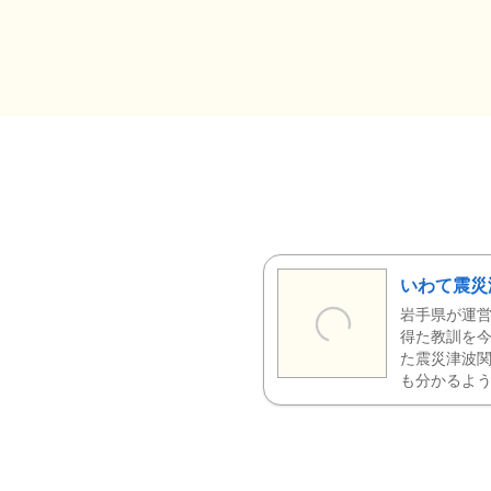
いわて震災
岩手県が運営
得た教訓を今
た震災津波
も分かるよう