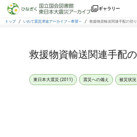
本文に飛ぶ
ギャラリー
トップ
いわて震災津波アーカイブ～希望～
救援物資輸送関連手配の切り
救援物資輸送関連手配の
東日本大震災 (2011)
震災への備え
被災状況
メタデータ