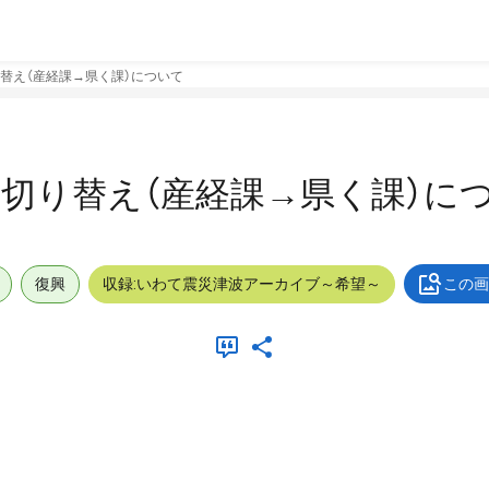
替え（産経課→県く課）について
切り替え（産経課→県く課）に
復興
収録:いわて震災津波アーカイブ～希望～
この画