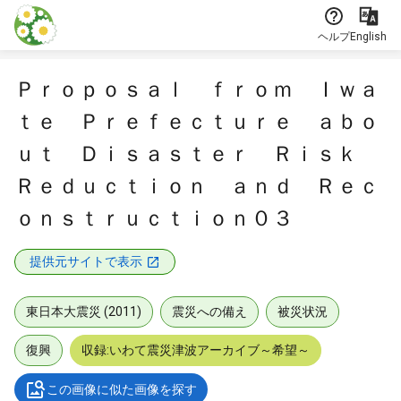
本文に飛ぶ
ヘルプ
English
Ｐｒｏｐｏｓａｌ ｆｒｏｍ Ｉｗａ
ｔｅ Ｐｒｅｆｅｃｔｕｒｅ ａｂｏ
ｕｔ Ｄｉｓａｓｔｅｒ Ｒｉｓｋ
Ｒｅｄｕｃｔｉｏｎ ａｎｄ Ｒｅｃ
ｏｎｓｔｒｕｃｔｉｏｎ０３
提供元サイトで表示
東日本大震災 (2011)
震災への備え
被災状況
復興
収録:いわて震災津波アーカイブ～希望～
この画像に似た画像を探す