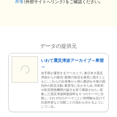
件等
（外部サイトへリンク）をご確認ください。
データの提供元
いわて震災津波アーカイブ～希望
～
岩手県が運営するアーカイブ。東日本大震災
津波からの復旧・復興の状況を後世に残すとと
もに、これらの出来事から得た教訓を今後の国
内外の防災活動、教育等に生かすため、市町村
や防災関係機関の協力を得て構築された。収
集した震災津波関連資料を６つのテーマに分
類し、それぞれのテーマごとに時間軸を設けて
応急対策など活動ごとの流れも分かるように
している。