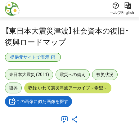
本文に飛ぶ
ヘルプ
English
【東日本大震災津波】社会資本の復旧・
復興ロードマップ
提供元サイトで表示
東日本大震災 (2011)
震災への備え
被災状況
復興
収録:いわて震災津波アーカイブ～希望～
この画像に似た画像を探す