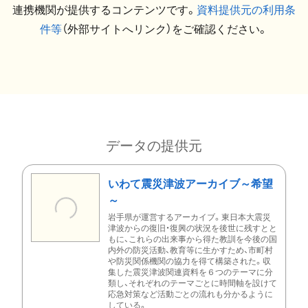
連携機関が提供するコンテンツです。
資料提供元の利用条
件等
（外部サイトへリンク）をご確認ください。
データの提供元
いわて震災津波アーカイブ～希望
～
岩手県が運営するアーカイブ。東日本大震災
津波からの復旧・復興の状況を後世に残すとと
もに、これらの出来事から得た教訓を今後の国
内外の防災活動、教育等に生かすため、市町村
や防災関係機関の協力を得て構築された。収
集した震災津波関連資料を６つのテーマに分
類し、それぞれのテーマごとに時間軸を設けて
応急対策など活動ごとの流れも分かるように
している。