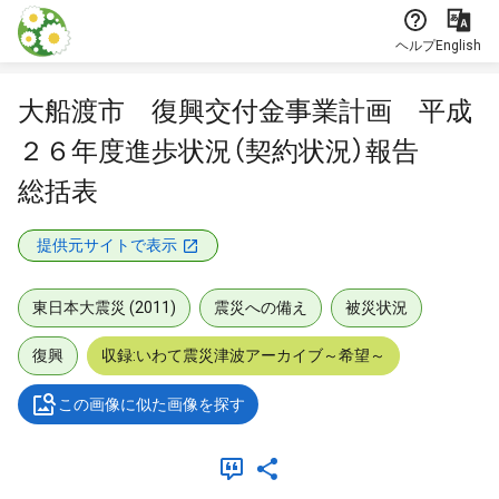
本文に飛ぶ
ヘルプ
English
大船渡市 復興交付金事業計画 平成
２６年度進歩状況（契約状況）報告
総括表
提供元サイトで表示
東日本大震災 (2011)
震災への備え
被災状況
復興
収録:いわて震災津波アーカイブ～希望～
この画像に似た画像を探す