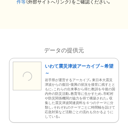
件等
（外部サイトへリンク）をご確認ください。
データの提供元
いわて震災津波アーカイブ～希望
～
岩手県が運営するアーカイブ。東日本大震災
津波からの復旧・復興の状況を後世に残すとと
もに、これらの出来事から得た教訓を今後の国
内外の防災活動、教育等に生かすため、市町村
や防災関係機関の協力を得て構築された。収
集した震災津波関連資料を６つのテーマに分
類し、それぞれのテーマごとに時間軸を設けて
応急対策など活動ごとの流れも分かるように
している。