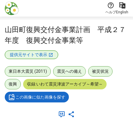
本文に飛ぶ
ヘルプ
English
山田町復興交付金事業計画 平成２７
年度 復興交付金事業等
提供元サイトで表示
東日本大震災 (2011)
震災への備え
被災状況
復興
収録:いわて震災津波アーカイブ～希望～
この画像に似た画像を探す