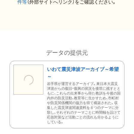
件等
（外部サイトへリンク）をご確認ください。
データの提供元
いわて震災津波アーカイブ～希望
～
岩手県が運営するアーカイブ。東日本大震災
津波からの復旧・復興の状況を後世に残すとと
もに、これらの出来事から得た教訓を今後の国
内外の防災活動、教育等に生かすため、市町村
や防災関係機関の協力を得て構築された。収
集した震災津波関連資料を６つのテーマに分
類し、それぞれのテーマごとに時間軸を設けて
応急対策など活動ごとの流れも分かるように
している。