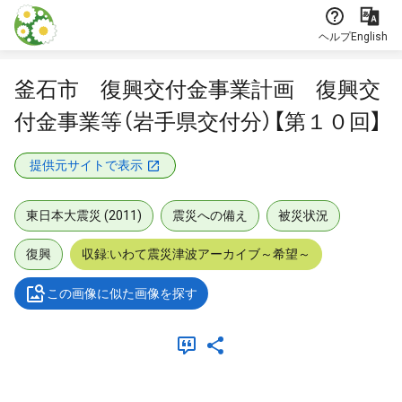
本文に飛ぶ
ヘルプ
English
釜石市 復興交付金事業計画 復興交
付金事業等（岩手県交付分）【第１０回】
提供元サイトで表示
東日本大震災 (2011)
震災への備え
被災状況
復興
収録:いわて震災津波アーカイブ～希望～
この画像に似た画像を探す