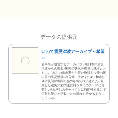
データの提供元
いわて震災津波アーカイブ～希望
～
岩手県が運営するアーカイブ。東日本大震災
津波からの復旧・復興の状況を後世に残すとと
もに、これらの出来事から得た教訓を今後の国
内外の防災活動、教育等に生かすため、市町村
や防災関係機関の協力を得て構築された。収
集した震災津波関連資料を６つのテーマに分
類し、それぞれのテーマごとに時間軸を設けて
応急対策など活動ごとの流れも分かるように
している。