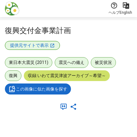
本文に飛ぶ
ヘルプ
English
復興交付金事業計画
提供元サイトで表示
東日本大震災 (2011)
震災への備え
被災状況
復興
収録:いわて震災津波アーカイブ～希望～
この画像に似た画像を探す
メタデータ