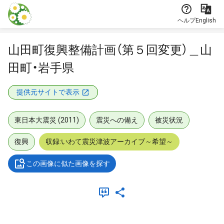
本文に飛ぶ
ヘルプ
English
山田町復興整備計画（第５回変更）＿山
田町・岩手県
提供元サイトで表示
東日本大震災 (2011)
震災への備え
被災状況
復興
収録:いわて震災津波アーカイブ～希望～
この画像に似た画像を探す