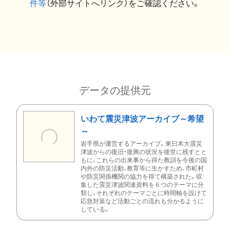
件等
（外部サイトへリンク）をご確認ください。
データの提供元
いわて震災津波アーカイブ～希望
～
岩手県が運営するアーカイブ。東日本大震災
津波からの復旧・復興の状況を後世に残すとと
もに、これらの出来事から得た教訓を今後の国
内外の防災活動、教育等に生かすため、市町村
や防災関係機関の協力を得て構築された。収
集した震災津波関連資料を６つのテーマに分
類し、それぞれのテーマごとに時間軸を設けて
応急対策など活動ごとの流れも分かるように
している。