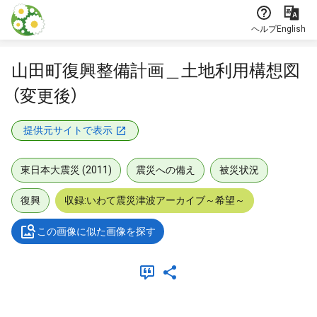
本文に飛ぶ
ヘルプ
English
山田町復興整備計画＿土地利用構想図
（変更後）
提供元サイトで表示
東日本大震災 (2011)
震災への備え
被災状況
復興
収録:いわて震災津波アーカイブ～希望～
この画像に似た画像を探す