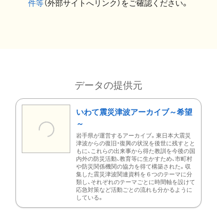
件等
（外部サイトへリンク）をご確認ください。
データの提供元
いわて震災津波アーカイブ～希望
～
岩手県が運営するアーカイブ。東日本大震災
津波からの復旧・復興の状況を後世に残すとと
もに、これらの出来事から得た教訓を今後の国
内外の防災活動、教育等に生かすため、市町村
や防災関係機関の協力を得て構築された。収
集した震災津波関連資料を６つのテーマに分
類し、それぞれのテーマごとに時間軸を設けて
応急対策など活動ごとの流れも分かるように
している。