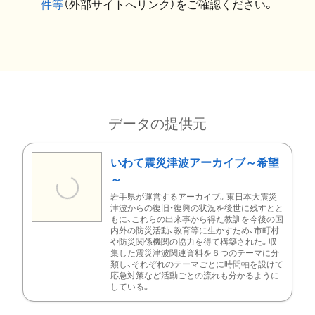
件等
（外部サイトへリンク）をご確認ください。
データの提供元
いわて震災津波アーカイブ～希望
～
岩手県が運営するアーカイブ。東日本大震災
津波からの復旧・復興の状況を後世に残すとと
もに、これらの出来事から得た教訓を今後の国
内外の防災活動、教育等に生かすため、市町村
や防災関係機関の協力を得て構築された。収
集した震災津波関連資料を６つのテーマに分
類し、それぞれのテーマごとに時間軸を設けて
応急対策など活動ごとの流れも分かるように
している。