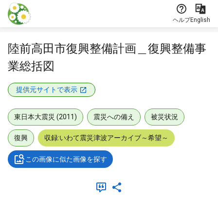
本文に飛ぶ
ヘルプ
English
陸前高田市復興整備計画＿復興整備事
業総括図
提供元サイトで表示
東日本大震災 (2011)
震災への備え
被災状況
復興
収録:いわて震災津波アーカイブ～希望～
この画像に似た画像を探す