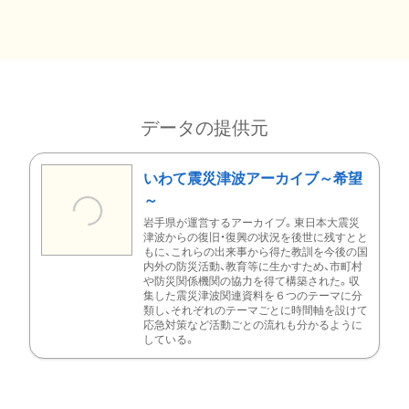
データの提供元
いわて震災津波アーカイブ～希望
～
岩手県が運営するアーカイブ。東日本大震災
津波からの復旧・復興の状況を後世に残すとと
もに、これらの出来事から得た教訓を今後の国
内外の防災活動、教育等に生かすため、市町村
や防災関係機関の協力を得て構築された。収
集した震災津波関連資料を６つのテーマに分
類し、それぞれのテーマごとに時間軸を設けて
応急対策など活動ごとの流れも分かるように
している。