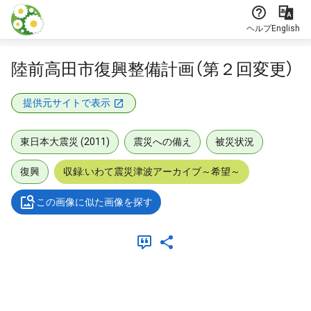
本文に飛ぶ
ヘルプ
English
陸前高田市復興整備計画（第２回変更）
提供元サイトで表示
東日本大震災 (2011)
震災への備え
被災状況
復興
収録:いわて震災津波アーカイブ～希望～
この画像に似た画像を探す
メタデータ