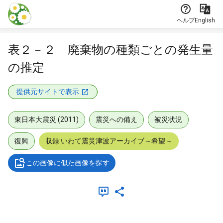
本文に飛ぶ
ヘルプ
English
表２－２ 廃棄物の種類ごとの発生量
の推定
提供元サイトで表示
東日本大震災 (2011)
震災への備え
被災状況
復興
収録:いわて震災津波アーカイブ～希望～
この画像に似た画像を探す