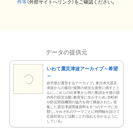
件等
（外部サイトへリンク）をご確認ください。
データの提供元
いわて震災津波アーカイブ～希望
～
岩手県が運営するアーカイブ。東日本大震災
津波からの復旧・復興の状況を後世に残すとと
もに、これらの出来事から得た教訓を今後の国
内外の防災活動、教育等に生かすため、市町村
や防災関係機関の協力を得て構築された。収
集した震災津波関連資料を６つのテーマに分
類し、それぞれのテーマごとに時間軸を設けて
応急対策など活動ごとの流れも分かるように
している。