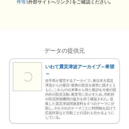
件等
（外部サイトへリンク）をご確認ください。
データの提供元
いわて震災津波アーカイブ～希望
～
岩手県が運営するアーカイブ。東日本大震災
津波からの復旧・復興の状況を後世に残すとと
もに、これらの出来事から得た教訓を今後の国
内外の防災活動、教育等に生かすため、市町村
や防災関係機関の協力を得て構築された。収
集した震災津波関連資料を６つのテーマに分
類し、それぞれのテーマごとに時間軸を設けて
応急対策など活動ごとの流れも分かるように
している。