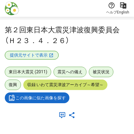
本文に飛ぶ
ヘルプ
English
第２回東日本大震災津波復興委員会
（Ｈ２３．４．２６）
提供元サイトで表示
東日本大震災 (2011)
震災への備え
被災状況
復興
収録:いわて震災津波アーカイブ～希望～
この画像に似た画像を探す