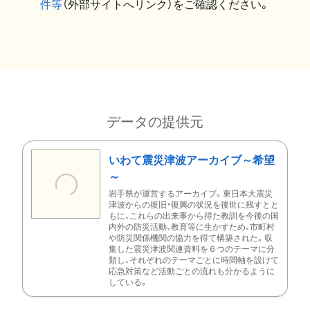
件等
（外部サイトへリンク）をご確認ください。
データの提供元
いわて震災津波アーカイブ～希望
～
岩手県が運営するアーカイブ。東日本大震災
津波からの復旧・復興の状況を後世に残すとと
もに、これらの出来事から得た教訓を今後の国
内外の防災活動、教育等に生かすため、市町村
や防災関係機関の協力を得て構築された。収
集した震災津波関連資料を６つのテーマに分
類し、それぞれのテーマごとに時間軸を設けて
応急対策など活動ごとの流れも分かるように
している。