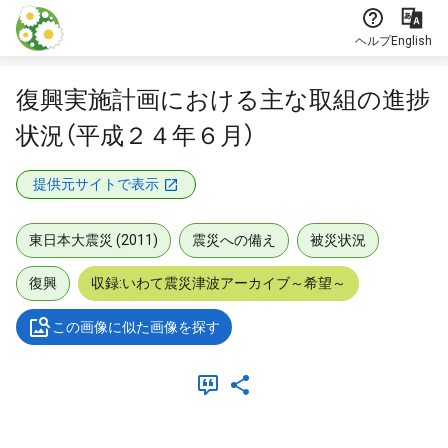
本文に飛ぶ
ヘルプ
English
復興実施計画における主な取組の進捗
状況（平成２４年６月）
提供元サイトで表示
東日本大震災 (2011)
震災への備え
被災状況
復興
収録:いわて震災津波アーカイブ～希望～
この画像に似た画像を探す