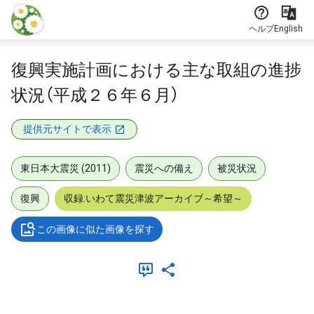
本文に飛ぶ
ヘルプ
English
復興実施計画における主な取組の進捗
状況（平成２６年６月）
提供元サイトで表示
東日本大震災 (2011)
震災への備え
被災状況
復興
収録:いわて震災津波アーカイブ～希望～
この画像に似た画像を探す