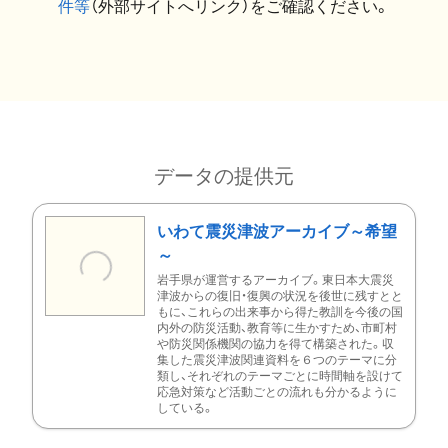
件等
（外部サイトへリンク）をご確認ください。
データの提供元
いわて震災津波アーカイブ～希望
～
岩手県が運営するアーカイブ。東日本大震災
津波からの復旧・復興の状況を後世に残すとと
もに、これらの出来事から得た教訓を今後の国
内外の防災活動、教育等に生かすため、市町村
や防災関係機関の協力を得て構築された。収
集した震災津波関連資料を６つのテーマに分
類し、それぞれのテーマごとに時間軸を設けて
応急対策など活動ごとの流れも分かるように
している。