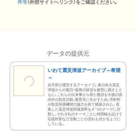
件等
（外部サイトへリンク）をご確認ください。
データの提供元
いわて震災津波アーカイブ～希望
～
岩手県が運営するアーカイブ。東日本大震災
津波からの復旧・復興の状況を後世に残すとと
もに、これらの出来事から得た教訓を今後の国
内外の防災活動、教育等に生かすため、市町村
や防災関係機関の協力を得て構築された。収
集した震災津波関連資料を６つのテーマに分
類し、それぞれのテーマごとに時間軸を設けて
応急対策など活動ごとの流れも分かるように
している。