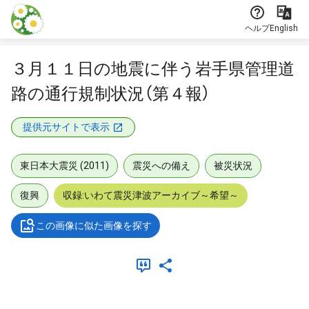
本文に飛ぶ
ヘルプ
English
３月１１日の地震に伴う岩手県管理道
路の通行規制状況（第４報）
提供元サイトで表示
東日本大震災 (2011)
震災への備え
被災状況
復興
収録:いわて震災津波アーカイブ～希望～
この画像に似た画像を探す