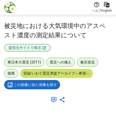
本文に飛ぶ
ヘルプ
English
被災地における大気環境中のアスベ
スト濃度の測定結果について
提供元サイトで表示
東日本大震災 (2011)
震災への備え
被災状況
復興
収録:いわて震災津波アーカイブ～希望～
この画像に似た画像を探す