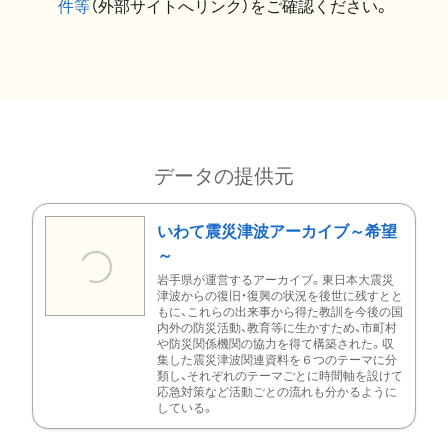
件等
（外部サイトへリンク）をご確認ください。
データの提供元
いわて震災津波アーカイブ～希望
～
岩手県が運営するアーカイブ。東日本大震災
津波からの復旧・復興の状況を後世に残すとと
もに、これらの出来事から得た教訓を今後の国
内外の防災活動、教育等に生かすため、市町村
や防災関係機関の協力を得て構築された。収
集した震災津波関連資料を６つのテーマに分
類し、それぞれのテーマごとに時間軸を設けて
応急対策など活動ごとの流れも分かるように
している。