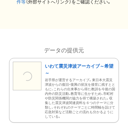
件等
（外部サイトへリンク）をご確認ください。
データの提供元
いわて震災津波アーカイブ～希望
～
岩手県が運営するアーカイブ。東日本大震災
津波からの復旧・復興の状況を後世に残すとと
もに、これらの出来事から得た教訓を今後の国
内外の防災活動、教育等に生かすため、市町村
や防災関係機関の協力を得て構築された。収
集した震災津波関連資料を６つのテーマに分
類し、それぞれのテーマごとに時間軸を設けて
応急対策など活動ごとの流れも分かるように
している。