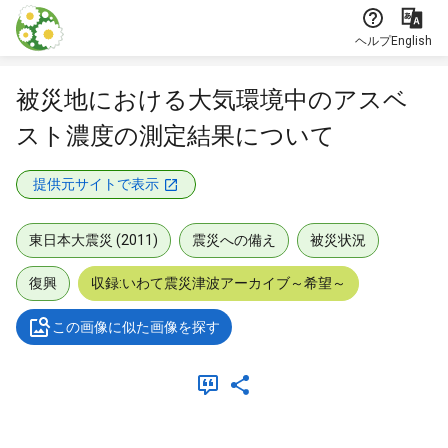
本文に飛ぶ
ヘルプ
English
被災地における大気環境中のアスベ
スト濃度の測定結果について
提供元サイトで表示
東日本大震災 (2011)
震災への備え
被災状況
復興
収録:いわて震災津波アーカイブ～希望～
この画像に似た画像を探す