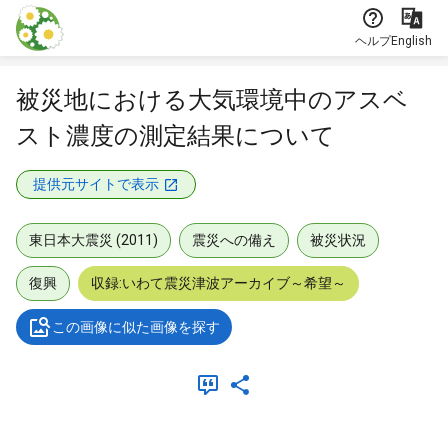
本文に飛ぶ
ヘルプ
English
被災地における大気環境中のアスベ
スト濃度の測定結果について
提供元サイトで表示
東日本大震災 (2011)
震災への備え
被災状況
復興
収録:いわて震災津波アーカイブ～希望～
この画像に似た画像を探す