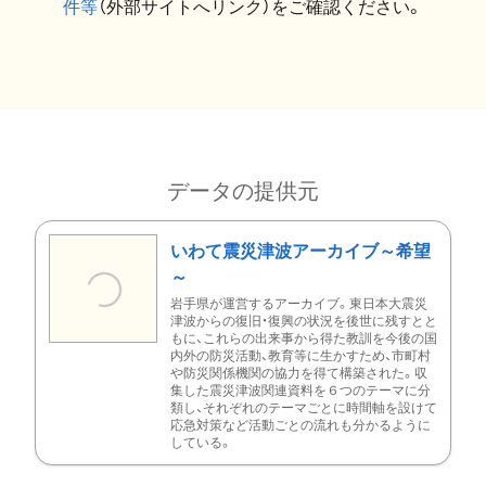
件等
（外部サイトへリンク）をご確認ください。
データの提供元
いわて震災津波アーカイブ～希望
～
岩手県が運営するアーカイブ。東日本大震災
津波からの復旧・復興の状況を後世に残すとと
もに、これらの出来事から得た教訓を今後の国
内外の防災活動、教育等に生かすため、市町村
や防災関係機関の協力を得て構築された。収
集した震災津波関連資料を６つのテーマに分
類し、それぞれのテーマごとに時間軸を設けて
応急対策など活動ごとの流れも分かるように
している。